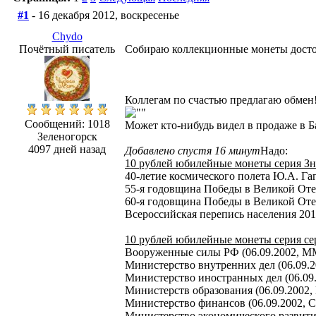
#1
- 16 декабря 2012, воскресенье
Chydo
Почётный писатель
Собираю коллекционные монеты достои
Коллегам по счастью предлагаю обмен
Сообщений: 1018
Может кто-нибудь видел в продаже в 
Зеленогорск
4097 дней назад
Добавлено спустя 16 минут
Надо:
10 рублей юбилейные монеты cерия Зн
40-летие космического полета Ю.А. Г
55-я годовщина Победы в Великой Оте
60-я годовщина Победы в Великой Отеч
Всероссийская перепись населения 201
10 рублей юбилейные монеты cерия се
Вооруженные силы РФ (06.09.2002, 
Министерство внутренних дел (06.09.
Министерство иностранных дел (06.0
Министерств образования (06.09.2002
Министерство финансов (06.09.2002,
Министерство экономического развити