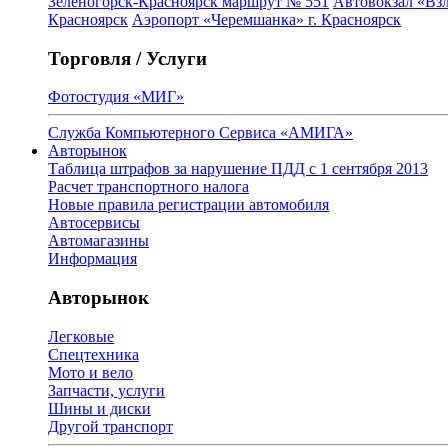
Зеленогорск-Красноярск маршрут № 551
Автовокзал «Взл
Красноярск
Аэропорт «Черемшанка» г. Красноярск
Торговля / Услуги
Фотостудия «МИГ»
Служба Компьютерного Сервиса «АМИГА»
Авторынок
Таблица штрафов за нарушение ПДД с 1 сентября 2013
Расчет транспортного налога
Новые правила регистрации автомобиля
Автосервисы
Автомагазины
Информация
Авторынок
Легковые
Спецтехника
Мото и вело
Запчасти, услуги
Шины и диски
Другой транспорт