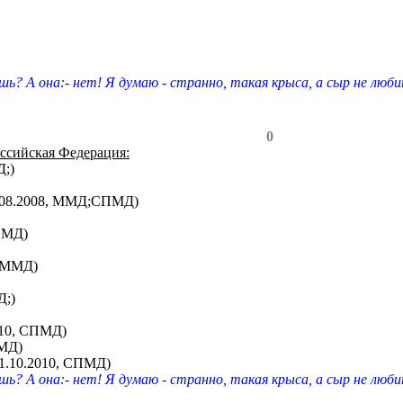
шь? А она:- нет! Я думаю - странно, такая крыса, а сыр не люби
0
ссийская Федерация:
Д;)
1.08.2008, ММД;СПМД)
СПМД)
, ММД)
Д;)
010, СПМД)
ПМД)
1.10.2010, СПМД)
шь? А она:- нет! Я думаю - странно, такая крыса, а сыр не люби