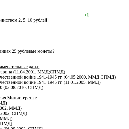
+1
нством 2, 5, 10 рублей!
!
Банках 25 рублевые монеты?
аменательные даты:
агарина (11.04.2001, ММД;СПМД)
чественной войне 1941-1945 гг. (04.05.2000, ММД;СПМД)
ественной войне 1941-1945 гг. (11.01.2005, ММД)
0 (02.08.2010, СПМД)
рия Министерства:
ММД)
2002, ММД)
9.2002, СПМД)
, ММД)
 СПМД)
я (06.09.2002, СПМД)