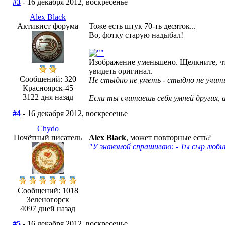
#3
- 16 декабря 2012, воскресенье
Alex Black
Активист форума
Тоже есть штук 70-ть десяток...
Во, фотку старую надыбал!
Изображение уменьшено. Щелкните, ч
увидеть оригинал.
Сообщений: 320
Не стыдно не уметь - стыдно не учить
Красноярск-45
3122 дня назад
Если ты считаешь себя умней других, 
#4
- 16 декабря 2012, воскресенье
Chydo
Почётный писатель
Alex Black
, может повторные есть?
"У знакомой спрашиваю: - Ты сыр люби
Сообщений: 1018
Зеленогорск
4097 дней назад
#5
- 16 декабря 2012, воскресенье