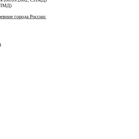
СПМД)
евние города России:
)