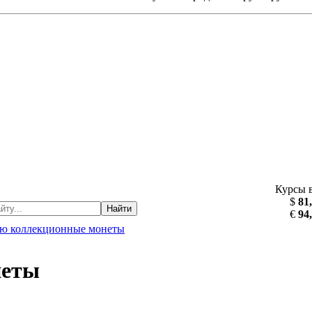
Курсы 
$
81
Найти
€
94
ю коллекционные монеты
неты