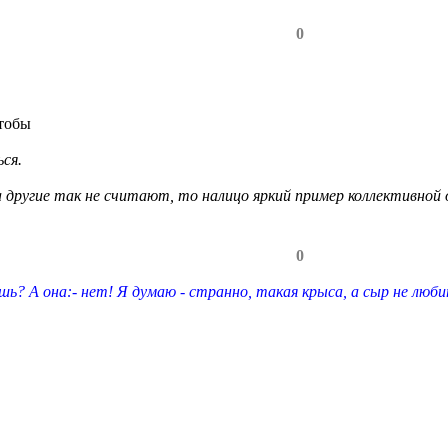
0
тобы
ся.
а другие так не считают, то налицо яркий пример коллективной
0
шь? А она:- нет! Я думаю - странно, такая крыса, а сыр не люби