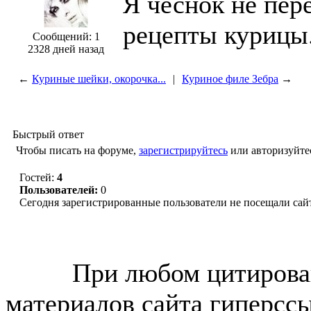
Я чеснок не пер
рецепты курицы
Сообщений: 1
2328 дней назад
←
Куриные шейки, окорочка...
|
Куриное филе Зебра
→
Быстрый ответ
Чтобы писать на форуме,
зарегистрируйтесь
или авторизуйте
Гостей:
4
Пользователей:
0
Сегодня зарегистрированные пользователи не посещали сай
© “Зеленогорск Онл@йн”
2026.
При любом цитирова
материалов сайта гиперсс