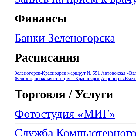
Финансы
Банки Зеленогорска
Расписания
Зеленогорск-Красноярск маршрут № 551
Автовокзал «Взл
Железнодорожная станция г. Красноярск
Аэропорт «Емель
Торговля / Услуги
Фотостудия «МИГ»
Служба Компьютерног