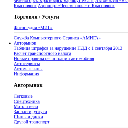
Зеленогорск-Красноярск маршрут № 551
Автовокзал «Взл
Красноярск
Аэропорт «Черемшанка» г. Красноярск
Торговля / Услуги
Фотостудия «МИГ»
Служба Компьютерного Сервиса «АМИГА»
Авторынок
Таблица штрафов за нарушение ПДД с 1 сентября 2013
Расчет транспортного налога
Новые правила регистрации автомобиля
Автосервисы
Автомагазины
Информация
Авторынок
Легковые
Спецтехника
Мото и вело
Запчасти, услуги
Шины и диски
Другой транспорт