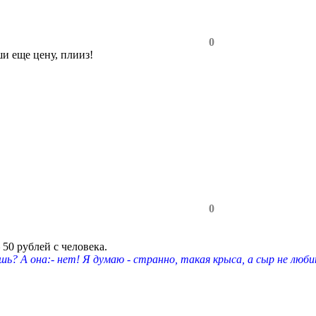
0
ши еще цену, плииз!
0
 50 рублей с человека.
шь? А она:- нет! Я думаю - странно, такая крыса, а сыр не люби