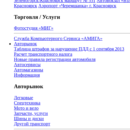
Зеленогорск-Красноярск маршрут № 551
Автовокзал «Взл
Красноярск
Аэропорт «Черемшанка» г. Красноярск
Торговля / Услуги
Фотостудия «МИГ»
Служба Компьютерного Сервиса «АМИГА»
Авторынок
Таблица штрафов за нарушение ПДД с 1 сентября 2013
Расчет транспортного налога
Новые правила регистрации автомобиля
Автосервисы
Автомагазины
Информация
Авторынок
Легковые
Спецтехника
Мото и вело
Запчасти, услуги
Шины и диски
Другой транспорт