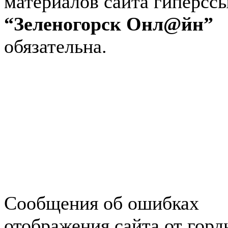
материалов сайта гиперсс
“Зеленогорск Онл@йн”
обязательна.
Авторынок Зеленогорска
Недвижимость в Зеленогор
Работа в Зеленогорске
Справочная Зеленогорска
Объявления Зеленогорска
редактора
Сообщения об ошибках
отображения сайта от гор