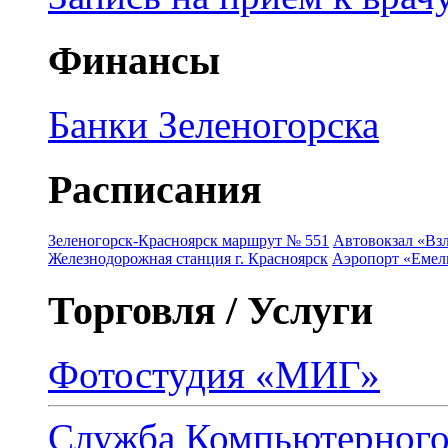
Финансы
Банки Зеленогорска
Расписания
Зеленогорск-Красноярск маршрут № 551
Автовокзал «Взл
Железнодорожная станция г. Красноярск
Аэропорт «Емель
Торговля / Услуги
Фотостудия «МИГ»
Служба Компьютерног