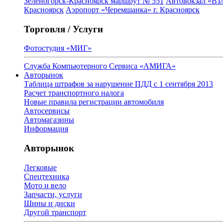
Зеленогорск-Красноярск маршрут № 551
Автовокзал «Взл
Красноярск
Аэропорт «Черемшанка» г. Красноярск
Торговля / Услуги
Фотостудия «МИГ»
Служба Компьютерного Сервиса «АМИГА»
Авторынок
Таблица штрафов за нарушение ПДД с 1 сентября 2013
Расчет транспортного налога
Новые правила регистрации автомобиля
Автосервисы
Автомагазины
Информация
Авторынок
Легковые
Спецтехника
Мото и вело
Запчасти, услуги
Шины и диски
Другой транспорт