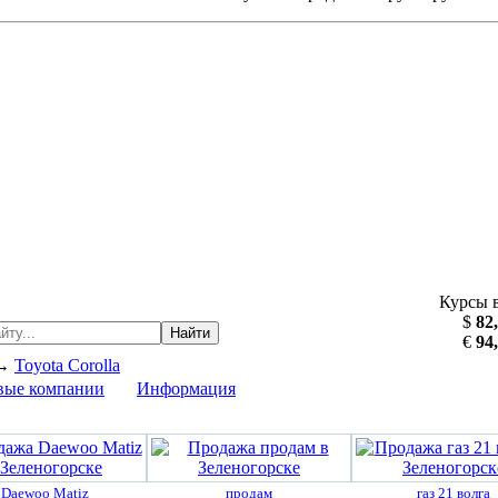
Курсы 
$
82
Найти
€
94
→
Toyota Corolla
вые компании
Информация
Daewoo Matiz
продам
газ 21 волга