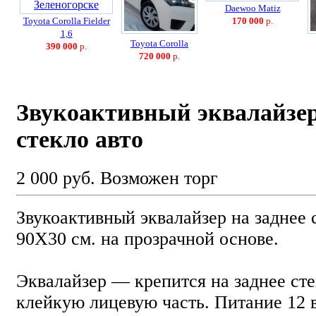
Daewoo Matiz
Toyota Corolla Fielder
170 000
р.
1,6
Toyota Corolla
390 000
р.
720 000
р.
Звукоактивный эквалайзер
стекло авто
2 000 руб.
Возможен торг
Звукоактивный эквалайзер на заднее 
90Х30 см. на прозрачной основе.
Эквалайзер — крепится на заднее сте
клейкую лицевую часть. Питание 12 в