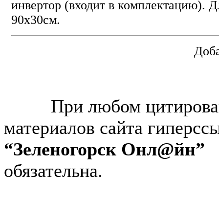
инвертор (входит в комплектацию). 
90х30см.
Доба
© “Зеленогорск Онл@йн”
2026.
При любом цитирова
материалов сайта гиперсс
“Зеленогорск Онл@йн”
обязательна.
Авторынок Зеленогорска
Недвижимость в Зеленогор