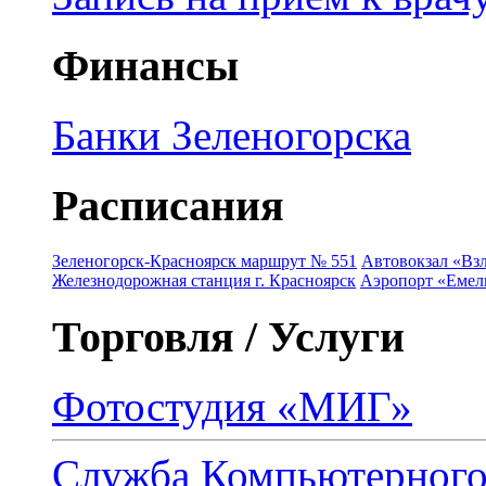
Финансы
Банки Зеленогорска
Расписания
Зеленогорск-Красноярск маршрут № 551
Автовокзал «Взл
Железнодорожная станция г. Красноярск
Аэропорт «Емель
Торговля / Услуги
Фотостудия «МИГ»
Служба Компьютерног