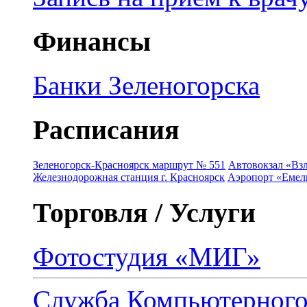
Финансы
Банки Зеленогорска
Расписания
Зеленогорск-Красноярск маршрут № 551
Автовокзал «Взл
Железнодорожная станция г. Красноярск
Аэропорт «Емель
Торговля / Услуги
Фотостудия «МИГ»
Служба Компьютерног