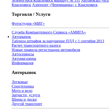
Зеленогорск-Красноярск маршрут № 551
Автовокзал «Взл
Красноярск
Аэропорт «Черемшанка» г. Красноярск
Торговля / Услуги
Фотостудия «МИГ»
Служба Компьютерного Сервиса «АМИГА»
Авторынок
Таблица штрафов за нарушение ПДД с 1 сентября 2013
Расчет транспортного налога
Новые правила регистрации автомобиля
Автосервисы
Автомагазины
Информация
Авторынок
Легковые
Спецтехника
Мото и вело
Запчасти, услуги
Шины и диски
Другой транспорт