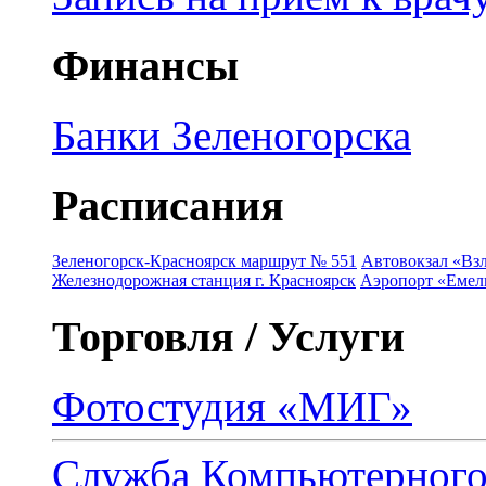
Финансы
Банки Зеленогорска
Расписания
Зеленогорск-Красноярск маршрут № 551
Автовокзал «Взл
Железнодорожная станция г. Красноярск
Аэропорт «Емель
Торговля / Услуги
Фотостудия «МИГ»
Служба Компьютерног