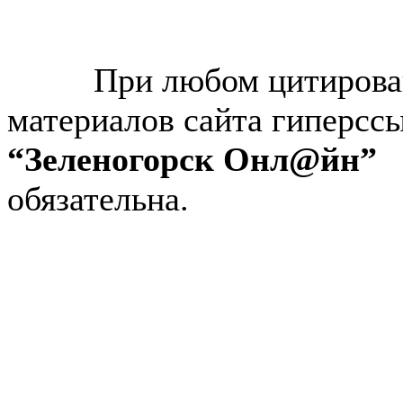
© “Зеленогорск Онл@йн”
2026.
При любом цитирова
материалов сайта гиперсс
“Зеленогорск Онл@йн”
обязательна.
Авторынок Зеленогорска
Недвижимость в Зеленогор
Работа в Зеленогорске
Справочная Зеленогорска
Объявления Зеленогорска