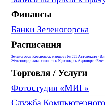
Финансы
Банки Зеленогорска
Расписания
Зеленогорск-Красноярск маршрут № 551
Автовокзал «Взл
Железнодорожная станция г. Красноярск
Аэропорт «Емель
Торговля / Услуги
Фотостудия «МИГ»
Служба Компьютерног