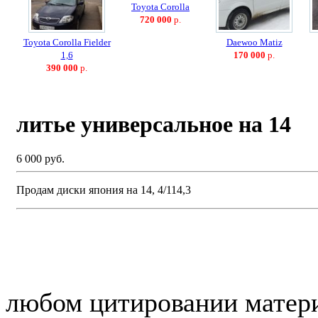
Toyota Corolla
720 000
р.
Toyota Corolla Fielder
Daewoo Matiz
1,6
170 000
р.
390 000
р.
литье универсальное на 14
6 000 руб.
Продам диски япония на 14, 4/114,3
© “Зеленогорск Онл@йн”
любом цитировании матери