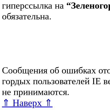
гиперссылка на
“Зеленог
обязательна.
Авторынок Зеленогорска
Зеленогорске
Работа в Зе
Справочная Зеленогорска
Зеленогорска
Блог редакт
Сообщения об ошибках ото
гордых пользователей IE 
не принимаются.
Карта са
⇑ Наверх ⇑