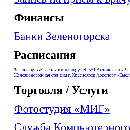
Финансы
Банки Зеленогорска
Расписания
Зеленогорск-Красноярск маршрут № 551
Автовокзал «Взл
Железнодорожная станция г. Красноярск
Аэропорт «Емель
Торговля / Услуги
Фотостудия «МИГ»
Служба Компьютерног