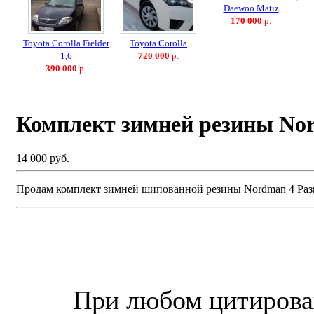
Daewoo Matiz
170 000
р.
Toyota Corolla Fielder
Toyota Corolla
1,6
720 000
р.
390 000
р.
Комплект зимней резины No
14 000 руб.
Продам комплект зимней шипованной резины Nordman 4 Разме
© “Зеленогорск Онл@йн”
2026.
При любом цитирова