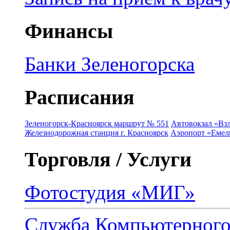
Финансы
Банки Зеленогорска
Расписания
Зеленогорск-Красноярск маршрут № 551
Автовокзал «Взл
Железнодорожная станция г. Красноярск
Аэропорт «Емель
Торговля / Услуги
Фотостудия «МИГ»
Служба Компьютерног