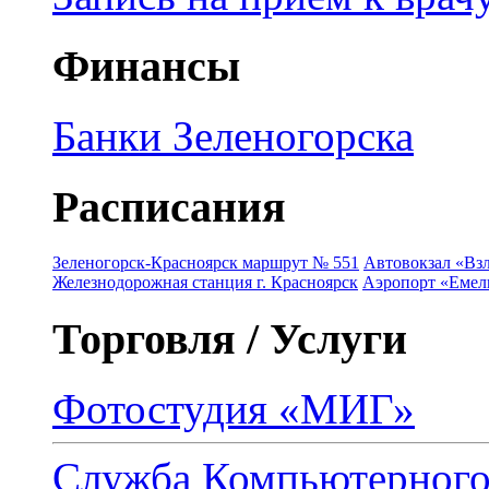
Финансы
Банки Зеленогорска
Расписания
Зеленогорск-Красноярск маршрут № 551
Автовокзал «Взл
Железнодорожная станция г. Красноярск
Аэропорт «Емель
Торговля / Услуги
Фотостудия «МИГ»
Служба Компьютерног