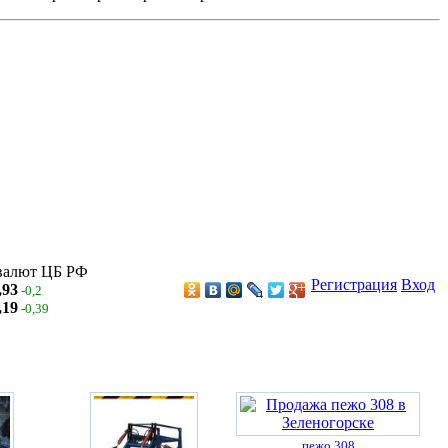
валют ЦБ РФ
Регистрация
Вход
,93
-0,2
,19
-0,39
пежо 308