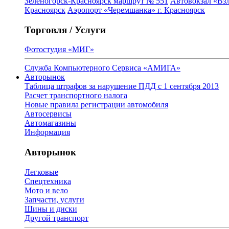
Зеленогорск-Красноярск маршрут № 551
Автовокзал «Взл
Красноярск
Аэропорт «Черемшанка» г. Красноярск
Торговля / Услуги
Фотостудия «МИГ»
Служба Компьютерного Сервиса «АМИГА»
Авторынок
Таблица штрафов за нарушение ПДД с 1 сентября 2013
Расчет транспортного налога
Новые правила регистрации автомобиля
Автосервисы
Автомагазины
Информация
Авторынок
Легковые
Спецтехника
Мото и вело
Запчасти, услуги
Шины и диски
Другой транспорт