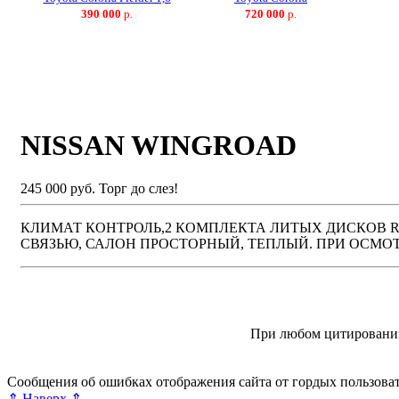
390 000
р.
720 000
р.
NISSAN WINGROAD
245 000 руб.
Торг до слез!
КЛИМАТ КОНТРОЛЬ,2 КОМПЛЕКТА ЛИТЫХ ДИСКОВ R
СВЯЗЬЮ, САЛОН ПРОСТОРНЫЙ, ТЕПЛЫЙ. ПРИ ОСМОТ
© “Зеленогорск Онл@йн” 2012—2026.
При любом цитировании
Авторынок Зеленогорска
Недвижимость в Зеленогорске
Рабо
Справочная Зеленогорска
Объявления Зеленогорска
Блог ре
Сообщения об ошибках отображения сайта от гордых пользова
⇑ Наверх ⇑