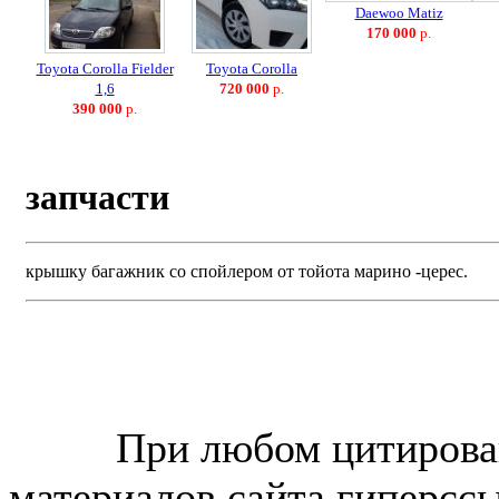
Daewoo Matiz
170 000
р.
Toyota Corolla Fielder
Toyota Corolla
1,6
720 000
р.
390 000
р.
запчасти
крышку багажник со спойлером от тойота марино -церес.
© “Зеленогорск Онл@йн”
2026.
При любом цитирова
материалов сайта гиперсс