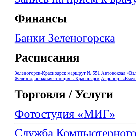
Финансы
Банки Зеленогорска
Расписания
Зеленогорск-Красноярск маршрут № 551
Автовокзал «Взл
Железнодорожная станция г. Красноярск
Аэропорт «Емель
Торговля / Услуги
Фотостудия «МИГ»
Служба Компьютерног