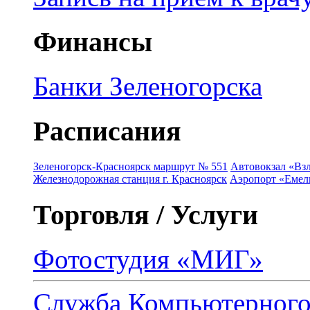
Финансы
Банки Зеленогорска
Расписания
Зеленогорск-Красноярск маршрут № 551
Автовокзал «Взл
Железнодорожная станция г. Красноярск
Аэропорт «Емель
Торговля / Услуги
Фотостудия «МИГ»
Служба Компьютерног