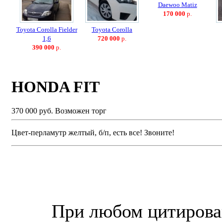
Daewoo Matiz
170 000
р.
Toyota Corolla Fielder
Toyota Corolla
1,6
720 000
р.
390 000
р.
HONDA FIT
370 000 руб.
Возможен торг
Цвет-перламутр желтый, б/п, есть все! Звоните!
© “Зеленогорск Онл@йн”
2026.
При любом цитирова