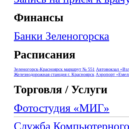
Финансы
Банки Зеленогорска
Расписания
Зеленогорск-Красноярск маршрут № 551
Автовокзал «Взл
Железнодорожная станция г. Красноярск
Аэропорт «Емель
Торговля / Услуги
Фотостудия «МИГ»
Служба Компьютерног