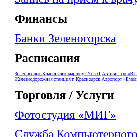
Финансы
Банки Зеленогорска
Расписания
Зеленогорск-Красноярск маршрут № 551
Автовокзал «Взл
Железнодорожная станция г. Красноярск
Аэропорт «Емель
Торговля / Услуги
Фотостудия «МИГ»
Служба Компьютерног