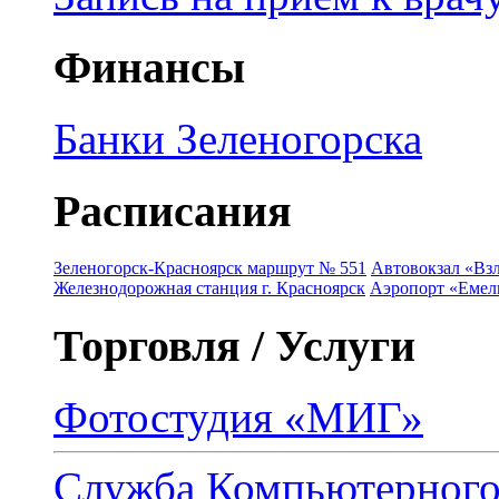
Финансы
Банки Зеленогорска
Расписания
Зеленогорск-Красноярск маршрут № 551
Автовокзал «Взл
Железнодорожная станция г. Красноярск
Аэропорт «Емель
Торговля / Услуги
Фотостудия «МИГ»
Служба Компьютерног