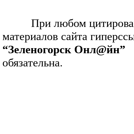
© “Зеленогорск Онл@йн”
2026.
При любом цитирова
материалов сайта гиперсс
“Зеленогорск Онл@йн”
обязательна.
Авторынок Зеленогорска
Недвижимость в Зеленогор
Работа в Зеленогорске
Справочная Зеленогорска
Объявления Зеленогорска