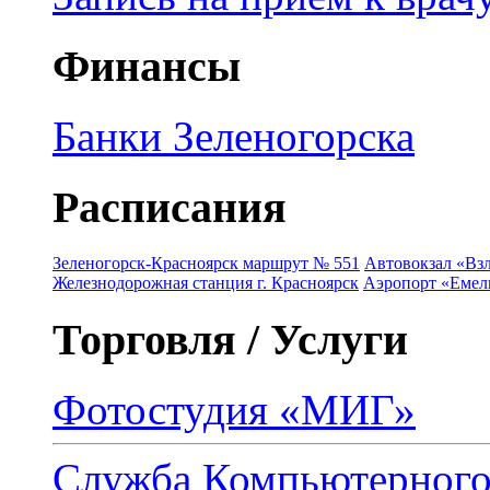
Финансы
Банки Зеленогорска
Расписания
Зеленогорск-Красноярск маршрут № 551
Автовокзал «Взл
Железнодорожная станция г. Красноярск
Аэропорт «Емель
Торговля / Услуги
Фотостудия «МИГ»
Служба Компьютерног