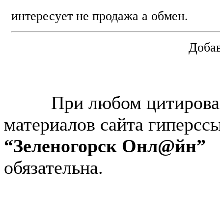
интересует не продажа а обмен.
Добав
© “Зеленогорск Онл@йн”
2026.
При любом цитирова
материалов сайта гиперсс
“Зеленогорск Онл@йн”
обязательна.
Авторынок Зеленогорска
Недвижимость в Зеленогор