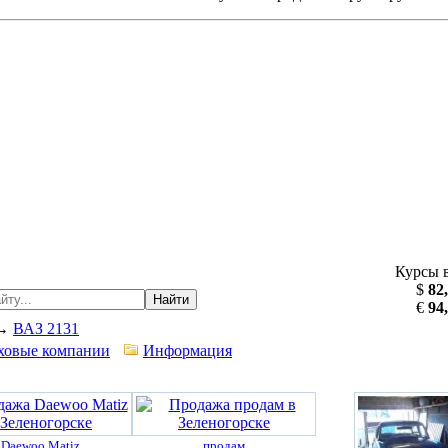
Курсы 
$
82
Найти
€
94
→
ВАЗ 2131
ховые компании
Информация
Daewoo Matiz
продам