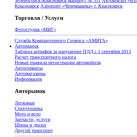
Зеленогорск-Красноярск маршрут № 551
Автовокзал «Взл
Красноярск
Аэропорт «Черемшанка» г. Красноярск
Торговля / Услуги
Фотостудия «МИГ»
Служба Компьютерного Сервиса «АМИГА»
Авторынок
Таблица штрафов за нарушение ПДД с 1 сентября 2013
Расчет транспортного налога
Новые правила регистрации автомобиля
Автосервисы
Автомагазины
Информация
Авторынок
Легковые
Спецтехника
Мото и вело
Запчасти, услуги
Шины и диски
Другой транспорт