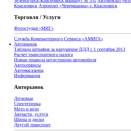
Зеленогорск-Красноярск маршрут № 551
Автовокзал «Взл
Красноярск
Аэропорт «Черемшанка» г. Красноярск
Торговля / Услуги
Фотостудия «МИГ»
Служба Компьютерного Сервиса «АМИГА»
Авторынок
Таблица штрафов за нарушение ПДД с 1 сентября 2013
Расчет транспортного налога
Новые правила регистрации автомобиля
Автосервисы
Автомагазины
Информация
Авторынок
Легковые
Спецтехника
Мото и вело
Запчасти, услуги
Шины и диски
Другой транспорт