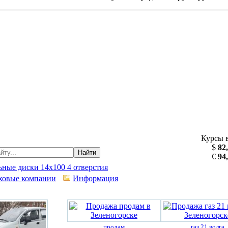
Курсы 
$
82
Найти
€
94
ьные диски 14х100 4 отверстия
ховые компании
Информация
продам
газ 21 волга