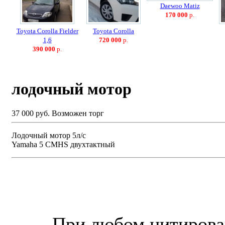
Daewoo Matiz
170 000
р.
Toyota Corolla Fielder
Toyota Corolla
1,6
720 000
р.
390 000
р.
лодочный мотор
37 000 руб.
Возможен торг
Лодочный мотор 5л/с
Yamaha 5 CMHS двухтактный
© “Зеленогорск Онл@йн”
2026.
При любом цитирова