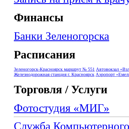
Финансы
Банки Зеленогорска
Расписания
Зеленогорск-Красноярск маршрут № 551
Автовокзал «Взл
Железнодорожная станция г. Красноярск
Аэропорт «Емель
Торговля / Услуги
Фотостудия «МИГ»
Служба Компьютерног