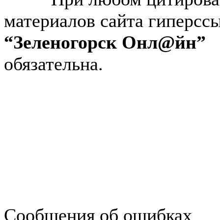
материалов сайта гиперсс
“Зеленогорск Онл@йн”
обязательна.
Авторынок Зеленогорска
Недвижимость в Зеленогор
Работа в Зеленогорске
Справочная Зеленогорска
Объявления Зеленогорска
редактора
Сообщения об ошибках