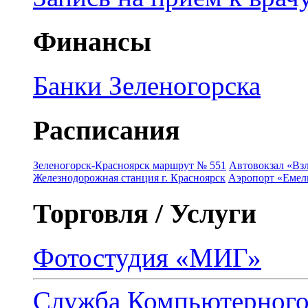
Финансы
Банки Зеленогорска
Расписания
Зеленогорск-Красноярск маршрут № 551
Автовокзал «Взл
Железнодорожная станция г. Красноярск
Аэропорт «Емель
Торговля / Услуги
Фотостудия «МИГ»
Служба Компьютерног