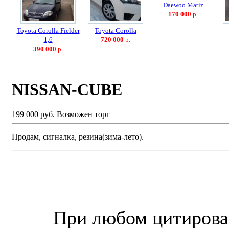
Daewoo Matiz
170 000
р.
Toyota Corolla Fielder
Toyota Corolla
1,6
720 000
р.
390 000
р.
NISSAN-CUBE
199 000 руб.
Возможен торг
Продам, сигналка, резина(зима-лето).
© “Зеленогорск Онл@йн”
2026.
При любом цитирова