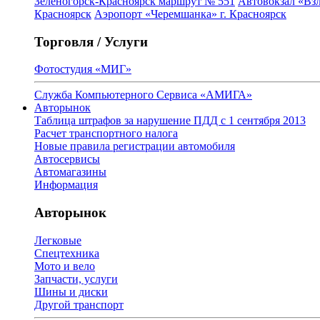
Зеленогорск-Красноярск маршрут № 551
Автовокзал «Взл
Красноярск
Аэропорт «Черемшанка» г. Красноярск
Торговля / Услуги
Фотостудия «МИГ»
Служба Компьютерного Сервиса «АМИГА»
Авторынок
Таблица штрафов за нарушение ПДД с 1 сентября 2013
Расчет транспортного налога
Новые правила регистрации автомобиля
Автосервисы
Автомагазины
Информация
Авторынок
Легковые
Спецтехника
Мото и вело
Запчасти, услуги
Шины и диски
Другой транспорт