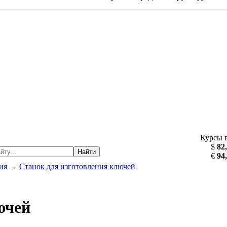
Курсы 
$
82
Найти
€
94
ия
→
Станок для изготовления ключей
ючей