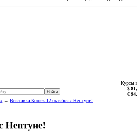
Курсы 
$
81
Найти
€
94
х
→
Выставка Кошек 12 октября с Нептуне!
с Нептуне!