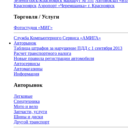
Зеленогорск-Красноярск маршрут № 551
Автовокзал «Взл
Красноярск
Аэропорт «Черемшанка» г. Красноярск
Торговля / Услуги
Фотостудия «МИГ»
Служба Компьютерного Сервиса «АМИГА»
Авторынок
Таблица штрафов за нарушение ПДД с 1 сентября 2013
Расчет транспортного налога
Новые правила регистрации автомобиля
Автосервисы
Автомагазины
Информация
Авторынок
Легковые
Спецтехника
Мото и вело
Запчасти, услуги
Шины и диски
Другой транспорт