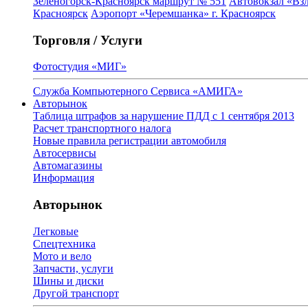
Зеленогорск-Красноярск маршрут № 551
Автовокзал «Взл
Красноярск
Аэропорт «Черемшанка» г. Красноярск
Торговля / Услуги
Фотостудия «МИГ»
Служба Компьютерного Сервиса «АМИГА»
Авторынок
Таблица штрафов за нарушение ПДД с 1 сентября 2013
Расчет транспортного налога
Новые правила регистрации автомобиля
Автосервисы
Автомагазины
Информация
Авторынок
Легковые
Спецтехника
Мото и вело
Запчасти, услуги
Шины и диски
Другой транспорт