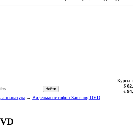
Курсы 
$
82
Найти
€
94
, аппаратура
→
Видеомагнитофон Samsung DVD
DVD