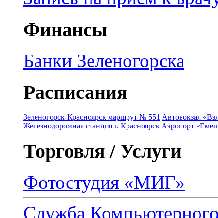
Финансы
Банки Зеленогорска
Расписания
Зеленогорск-Красноярск маршрут № 551
Автовокзал «Взл
Железнодорожная станция г. Красноярск
Аэропорт «Емель
Торговля / Услуги
Фотостудия «МИГ»
Служба Компьютерног