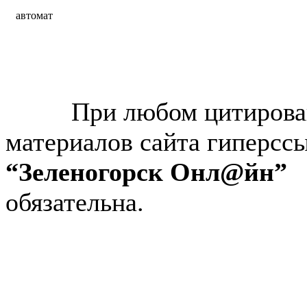
автомат
© “Зеленогорск Онл@йн”
2026.
При любом цитирова
материалов сайта гиперсс
“Зеленогорск Онл@йн”
обязательна.
Авторынок Зеленогорска
Недвижимость в Зеленогор
Работа в Зеленогорске