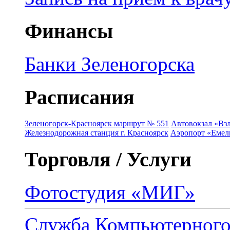
Финансы
Банки Зеленогорска
Расписания
Зеленогорск-Красноярск маршрут № 551
Автовокзал «Взл
Железнодорожная станция г. Красноярск
Аэропорт «Емель
Торговля / Услуги
Фотостудия «МИГ»
Служба Компьютерног