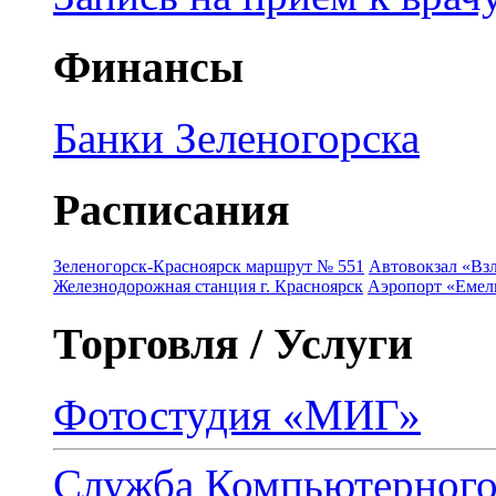
Финансы
Банки Зеленогорска
Расписания
Зеленогорск-Красноярск маршрут № 551
Автовокзал «Взл
Железнодорожная станция г. Красноярск
Аэропорт «Емель
Торговля / Услуги
Фотостудия «МИГ»
Служба Компьютерног