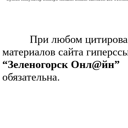
© “Зеленогорск Онл@йн”
2026.
При любом цитирова
материалов сайта гиперсс
“Зеленогорск Онл@йн”
обязательна.
Авторынок Зеленогорска
Недвижимость в Зеленогор
Работа в Зеленогорске
Справочная Зеленогорска