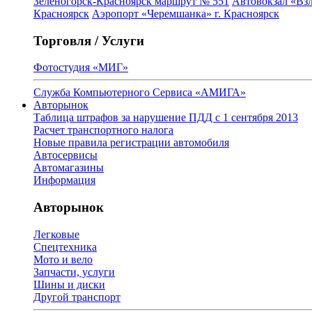
Зеленогорск-Красноярск маршрут № 551
Автовокзал «Взл
Красноярск
Аэропорт «Черемшанка» г. Красноярск
Торговля / Услуги
Фотостудия «МИГ»
Служба Компьютерного Сервиса «АМИГА»
Авторынок
Таблица штрафов за нарушение ПДД с 1 сентября 2013
Расчет транспортного налога
Новые правила регистрации автомобиля
Автосервисы
Автомагазины
Информация
Авторынок
Легковые
Спецтехника
Мото и вело
Запчасти, услуги
Шины и диски
Другой транспорт