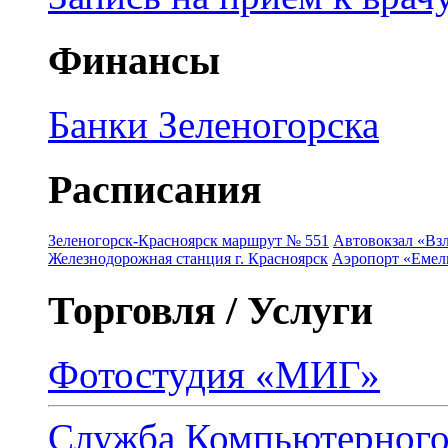
Финансы
Банки Зеленогорска
Расписания
Зеленогорск-Красноярск маршрут № 551
Автовокзал «Взл
Железнодорожная станция г. Красноярск
Аэропорт «Емель
Торговля / Услуги
Фотостудия «МИГ»
Служба Компьютерног