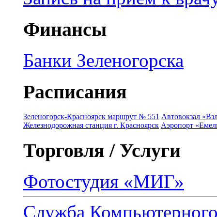
Финансы
Банки Зеленогорска
Расписания
Зеленогорск-Красноярск маршрут № 551
Автовокзал «Взл
Железнодорожная станция г. Красноярск
Аэропорт «Емель
Торговля / Услуги
Фотостудия «МИГ»
Служба Компьютерног