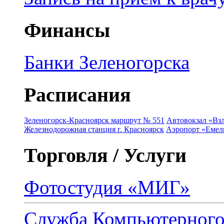
Финансы
Банки Зеленогорска
Расписания
Зеленогорск-Красноярск маршрут № 551
Автовокзал «Взл
Железнодорожная станция г. Красноярск
Аэропорт «Емель
Торговля / Услуги
Фотостудия «МИГ»
Служба Компьютерног