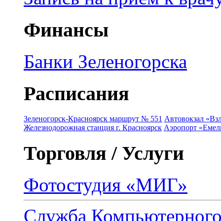
Финансы
Банки Зеленогорска
Расписания
Зеленогорск-Красноярск маршрут № 551
Автовокзал «Взл
Железнодорожная станция г. Красноярск
Аэропорт «Емель
Торговля / Услуги
Фотостудия «МИГ»
Служба Компьютерног