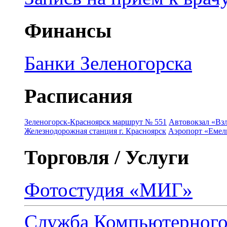
Финансы
Банки Зеленогорска
Расписания
Зеленогорск-Красноярск маршрут № 551
Автовокзал «Взл
Железнодорожная станция г. Красноярск
Аэропорт «Емель
Торговля / Услуги
Фотостудия «МИГ»
Служба Компьютерног