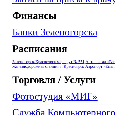
Финансы
Банки Зеленогорска
Расписания
Зеленогорск-Красноярск маршрут № 551
Автовокзал «Взл
Железнодорожная станция г. Красноярск
Аэропорт «Емель
Торговля / Услуги
Фотостудия «МИГ»
Служба Компьютерног