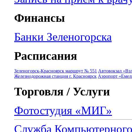
Финансы
Банки Зеленогорска
Расписания
Зеленогорск-Красноярск маршрут № 551
Автовокзал «Взл
Железнодорожная станция г. Красноярск
Аэропорт «Емель
Торговля / Услуги
Фотостудия «МИГ»
Служба Компьютерног