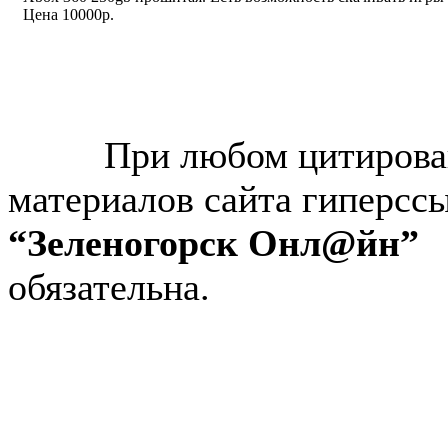
Цена 10000р.
© “Зеленогорск Онл@йн”
2026.
При любом цитирова
материалов сайта гиперсс
“Зеленогорск Онл@йн”
обязательна.
Авторынок Зеленогорска
Недвижимость в Зеленогор
Работа в Зеленогорске