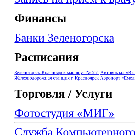
Финансы
Банки Зеленогорска
Расписания
Зеленогорск-Красноярск маршрут № 551
Автовокзал «Взл
Железнодорожная станция г. Красноярск
Аэропорт «Емель
Торговля / Услуги
Фотостудия «МИГ»
Служба Компьютерног