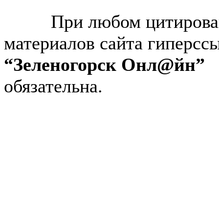
© “Зеленогорск Онл@йн”
2026.
При любом цитирова
материалов сайта гиперсс
“Зеленогорск Онл@йн”
обязательна.
Авторынок Зеленогорска
Недвижимость в Зеленогор
Работа в Зеленогорске
Справочная Зеленогорска
Объявления Зеленогорска
редактора