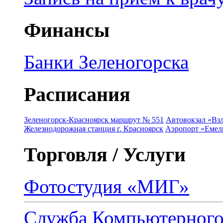
Финансы
Банки Зеленогорска
Расписания
Зеленогорск-Красноярск маршрут № 551
Автовокзал «Взл
Железнодорожная станция г. Красноярск
Аэропорт «Емель
Торговля / Услуги
Фотостудия «МИГ»
Служба Компьютерног