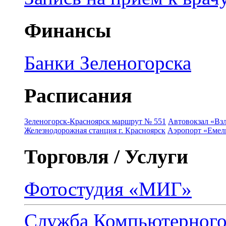
Финансы
Банки Зеленогорска
Расписания
Зеленогорск-Красноярск маршрут № 551
Автовокзал «Взл
Железнодорожная станция г. Красноярск
Аэропорт «Емель
Торговля / Услуги
Фотостудия «МИГ»
Служба Компьютерног