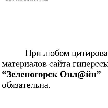
© “Зеленогорск Онл@йн”
2026.
При любом цитирова
материалов сайта гиперсс
“Зеленогорск Онл@йн”
обязательна.
Авторынок Зеленогорска
Недвижимость в Зеленогор