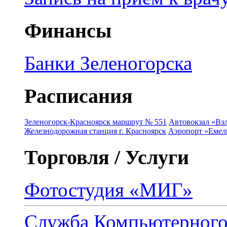
Финансы
Банки Зеленогорска
Расписания
Зеленогорск-Красноярск маршрут № 551
Автовокзал «Взл
Железнодорожная станция г. Красноярск
Аэропорт «Емель
Торговля / Услуги
Фотостудия «МИГ»
Служба Компьютерног