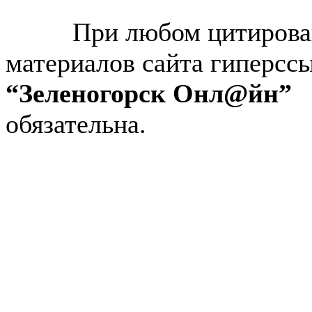
© “Зеленогорск Онл@йн”
2026.
При любом цитирова
материалов сайта гиперсс
“Зеленогорск Онл@йн”
обязательна.
Авторынок Зеленогорска
Недвижимость в Зеленогор
Работа в Зеленогорске
Справочная Зеленогорска
Объявления Зеленогорска
редактора