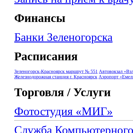
Финансы
Банки Зеленогорска
Расписания
Зеленогорск-Красноярск маршрут № 551
Автовокзал «Взл
Железнодорожная станция г. Красноярск
Аэропорт «Емель
Торговля / Услуги
Фотостудия «МИГ»
Служба Компьютерног