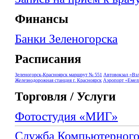
Финансы
Банки Зеленогорска
Расписания
Зеленогорск-Красноярск маршрут № 551
Автовокзал «Взл
Железнодорожная станция г. Красноярск
Аэропорт «Емель
Торговля / Услуги
Фотостудия «МИГ»
Служба Компьютерног