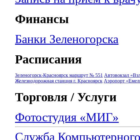
Финансы
Банки Зеленогорска
Расписания
Зеленогорск-Красноярск маршрут № 551
Автовокзал «Взл
Железнодорожная станция г. Красноярск
Аэропорт «Емель
Торговля / Услуги
Фотостудия «МИГ»
Служба Компьютерног