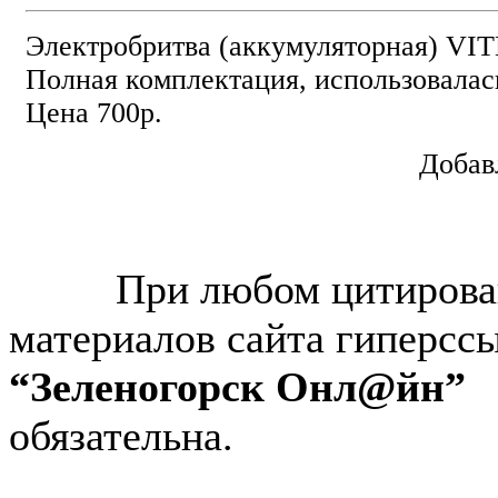
Электробритва (аккумуляторная) VIT
Полная комплектация, использовала
Цена 700р.
Добав
© “Зеленогорск Онл@йн”
2026.
При любом цитирова
материалов сайта гиперсс
“Зеленогорск Онл@йн”
обязательна.
Авторынок Зеленогорска