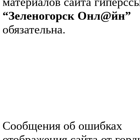
материалов сайта гиперсс
“Зеленогорск Онл@йн”
обязательна.
Авторынок Зеленогорска
Недвижимость в Зеленогор
Работа в Зеленогорске
Справочная Зеленогорска
Объявления Зеленогорска
редактора
Сообщения об ошибках
отображения сайта от гор