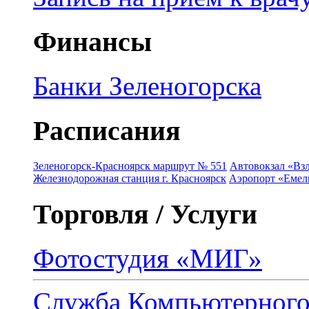
Финансы
Банки Зеленогорска
Расписания
Зеленогорск-Красноярск маршрут № 551
Автовокзал «Взл
Железнодорожная станция г. Красноярск
Аэропорт «Емель
Торговля / Услуги
Фотостудия «МИГ»
Служба Компьютерног