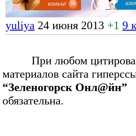
yuliya
24 июня 2013
+1
9 
© “Зеленогорск Онл@йн”
2026.
При любом цитирова
материалов сайта гиперсс
“Зеленогорск Онл@йн”
обязательна.
Авторынок Зеленогорска
Недвижимость в Зеленогор