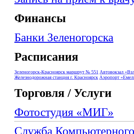
Финансы
Банки Зеленогорска
Расписания
Зеленогорск-Красноярск маршрут № 551
Автовокзал «Взл
Железнодорожная станция г. Красноярск
Аэропорт «Емель
Торговля / Услуги
Фотостудия «МИГ»
Служба Компьютерног