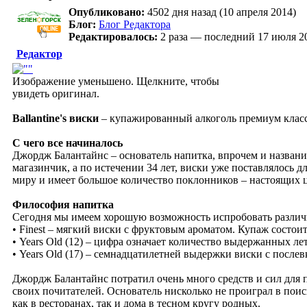
Опубликовано:
4502 дня назад (10 апреля 2014)
Блог:
Блог Редактора
Редактировалось:
2 раза — последний 17 июля 2
Редактор
Изображение уменьшено. Щелкните, чтобы
увидеть оригинал.
Ballantine's виски
– купажированный алкоголь премиум класса
С чего все начиналось
Джордж Балантайнс – основатель напитка, впрочем и названи
магазинчик, а по истечении 34 лет, виски уже поставлялось д
миру и имеет большое количество поклонников – настоящих 
Философия напитка
Сегодня мы имеем хорошую возможность испробовать различн
• Finest – мягкий виски с фруктовым ароматом. Купаж состоит
• Years Old (12) – цифра означает количество выдержанных 
• Years Old (17) – семнадцатилетней выдержки виски с послев
Джордж Балантайнс потратил очень много средств и сил для 
своих почитателей. Основатель нисколько не проиграл в поис
как в ресторанах, так и дома в тесном кругу родных.