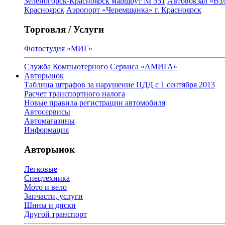
Зеленогорск-Красноярск маршрут № 551
Автовокзал «Взл
Красноярск
Аэропорт «Черемшанка» г. Красноярск
Торговля / Услуги
Фотостудия «МИГ»
Служба Компьютерного Сервиса «АМИГА»
Авторынок
Таблица штрафов за нарушение ПДД с 1 сентября 2013
Расчет транспортного налога
Новые правила регистрации автомобиля
Автосервисы
Автомагазины
Информация
Авторынок
Легковые
Спецтехника
Мото и вело
Запчасти, услуги
Шины и диски
Другой транспорт