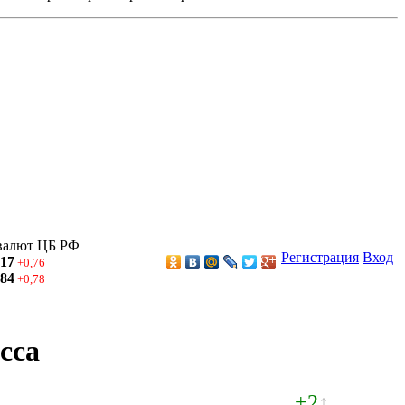
валют ЦБ РФ
Регистрация
Вход
,17
+0,76
,84
+0,78
сса
+2
↑