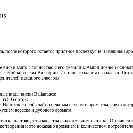
015
, после которого остается приятное послевкусие и изящный аро
е виски взято с точностью с его фамилии. Амбициозный основат
ля самой королевы Виктории. История создания началась в Шотлан
ценителей изящного алкоголя.
ые виды виски Ballantines:
 из 50 сортов;
лет. Напиток с необычайно нежным вкусом и ароматом, среди кот
кусием вереска и дубового аромата.
поиска настоящего изящества в алкогольном напитке. Он нашел т
ке творения и это доказано временем и количеством потребител