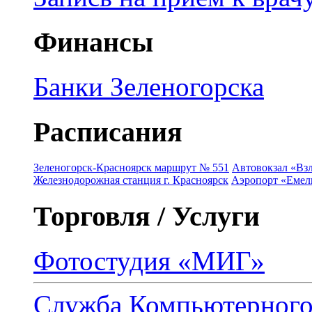
Финансы
Банки Зеленогорска
Расписания
Зеленогорск-Красноярск маршрут № 551
Автовокзал «Взл
Железнодорожная станция г. Красноярск
Аэропорт «Емель
Торговля / Услуги
Фотостудия «МИГ»
Служба Компьютерног